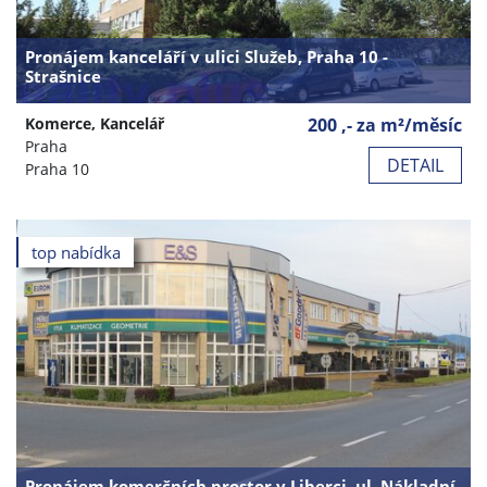
Pronájem kanceláří v ulici Služeb, Praha 10 -
Strašnice
Komerce, Kancelář
200 ,- za m²/měsíc
Praha
DETAIL
Praha 10
top nabídka
Pronájem komerčních prostor v Liberci, ul. Nákladní