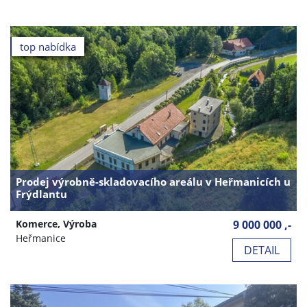
top nabídka
Prodej výrobně-skladovacího areálu v Heřmanicích u
Frýdlantu
Komerce, Výroba
9 000 000 ,-
Heřmanice
DETAIL