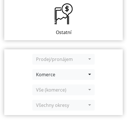
Ostatní
Prodej/pronájem
Komerce
Vše (komerce)
Všechny okresy