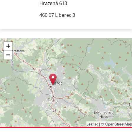
Hrazená 613
460 07 Liberec 3
+
−
Leaflet
|
©
OpenStreetMap