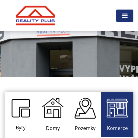
Byty
Domy
Pozemky
Komerce