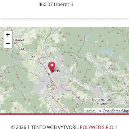
460 07 Liberec 3
+
−
Leaflet
|
©
OpenStreetMap
© 2026 | TENTO WEB VYTVOŘIL
POLYWEB S.R.O.
|