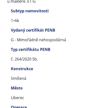
u makléře. ET-G
Subtyp nemovitosti
1+kk
Vydaný certifikát PENB
G - Mimořádně nehospodárná
Typ certifikátu PENB
č. 264/2020 Sb.
Konstrukce
Smíšená
Město
Liberec
Operace