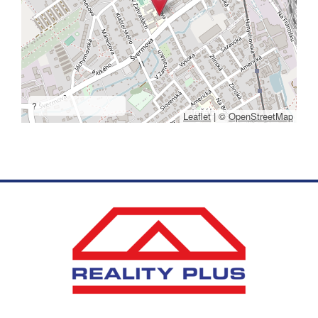
?
Leaflet
|
©
OpenStreetMap