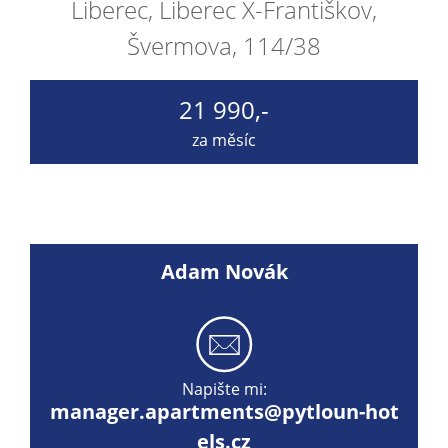
Liberec, Liberec X-Františkov,
Švermova, 114/38
21 990,-
za měsíc
Adam Novák
Napište mi:
manager.apartments@pytloun-hot
els.cz