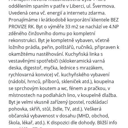
oddělením spaním v patře v Liberci, ul. Švermova.
Uvedená cena vč. energií a internetu zdarma.
Pronajímáme i krátkodobě korporátní klientele BEZ
PROVIZE RK. Byt o výměře 33 m2 se nachází ve 4.NP
zděného činžovního domu po kompletní
rekonstrukci. Byt je kompletně vybaven, včetně
ložního prádla, peřin, polštářů, ručníků, připraven k
okamžitému nastěhování. Kuchyňská linka s
vestavěnými spotřebiči (sklokeramická varná
deska, digestoř, myčka, lednice s mrazákem,
rychlovarná konvice) vč. kuchyňského vybavení
(nádobí, hrnců, příborů, skleniček atd.), koupelna
se sprchovým koutem a wc, fénem a pračkou, v
místnostech na podlahách lino, v koupelně dlažba.
Byt je velmi vkusně zařízený (postel, rozkládací
pohovka, skříň, stůl, židle, TV, atd.). Veškerá
občanská vybavenost v dosahu (MHD, obchod,
škola, lékař, atd.). K dispozici dle dohody. Bližší info