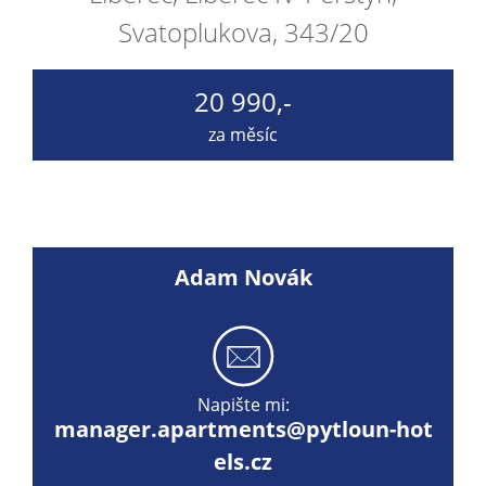
Svatoplukova, 343/20
20 990,-
za měsíc
Adam Novák
Napište mi:
manager.apartments@pytloun-hot
els.cz