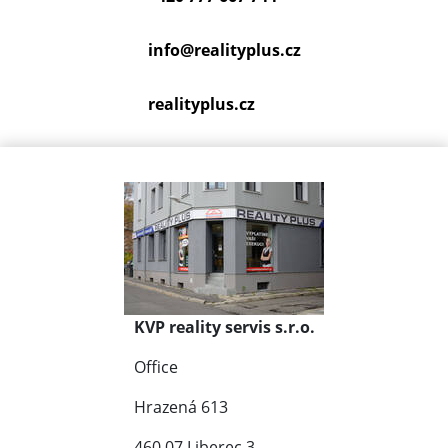
info@
realityplus.cz
realityplus.cz
KVP reality servis s.r.o.
Office
Hrazená 613
460 07 Liberec 3