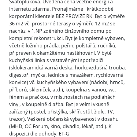
Svatoplukova. Uvedená cena včetně energií a
internetu zdarma. Pronajímáme i krátkodobě
korporátní klientele BEZ PROVIZE RK. Byt o výměře
36 m2 vč. prostorné terasy o výměře 12 m2 se
nachází v 1.NP zděného činžovního domu po
kompletní rekonstrukci. Byt je kompletně vybaven,
včetně ložního prádla, peřin, polštářů, ručníků,
připraven k okamžitému nastěhování. V bytě
kuchyňská linka s vestavěnými spotřebiči
(sklokeramická varná deska, horkovzdušná trouba,
digestoř, myčka, lednice s mrazákem, rychlovarná
konvice) vč. kuchyňského vybavení (nádobí, hrnců,
příborů, skleniček, atd.), koupelna s vanou, wc,
fénem a pračkou, v místnostech na podlahách
vinyl, v koupelně dlažba. Byt je velmi vkusně
zařízený (postel, přistýlka, skříň, stůl, židle, TV,
trezor). Veškerá občanská vybavenost v dosahu
(MHD, OC Forum, kino, divadlo, lékař, atd.). K
dispozici dle dohody. ET-G