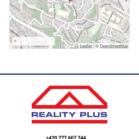
?
Leaflet
|
©
OpenStreetMap
+420 777 667 744